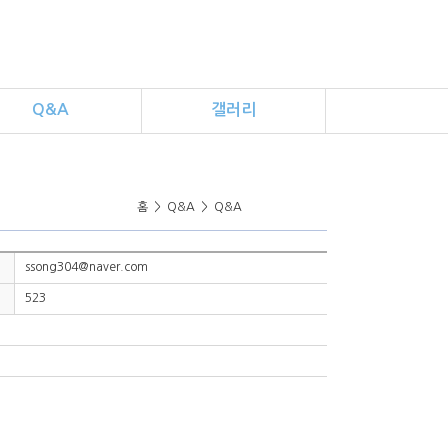
Q&A
갤러리
홈
>
Q&A
>
Q&A
ssong304@naver.com
523